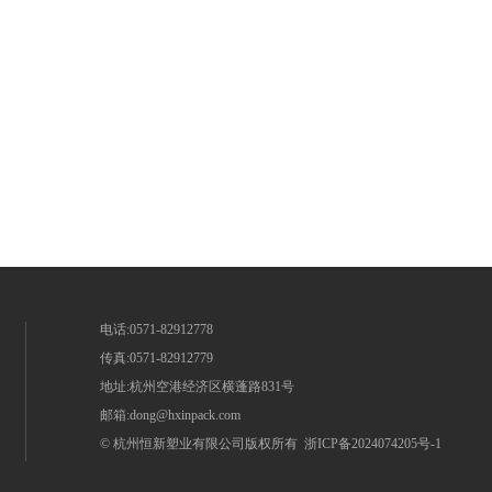
电话:0571-82912778
传真:0571-82912779
地址:杭州空港经济区横蓬路831号
邮箱:dong@hxinpack.com
© 杭州恒新塑业有限公司版权所有
浙ICP备2024074205号-1